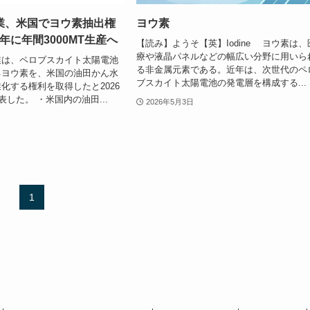
業、米国でヨウ素抽出権
ヨウ素
0年に年間3000MT生産へ
【読み】ようそ【英】Iodine ヨウ素は、
療や液晶パネルなどの幅広い分野に用いら
は、ペロブスカイト太陽電池
る非金属元素である。近年は、次世代のペ
るヨウ素を、米国の油田かん水
ブスカイト太陽電池の発電層を構成する...
化する権利を取得したと2026
表した。 ・米国内の油田...
2026年5月3日
1