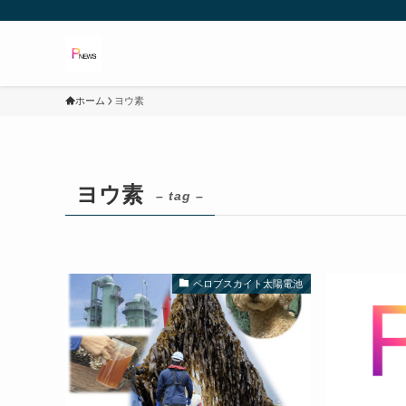
ホーム
ヨウ素
ヨウ素
– tag –
ペロブスカイト太陽電池