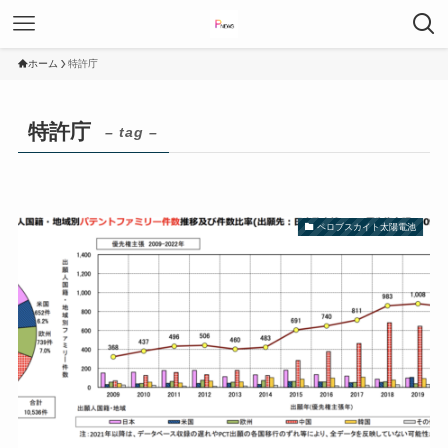
ホーム
特許庁
特許庁
– tag –
ペロブスカイト太陽電池