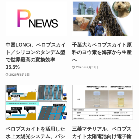
中国LONGi、ペロブスカイ
千葉大らペロブスカイト原
ト／シリコンのタンデム型
料のヨウ素を海藻から生産
で世界最高の変換効率
へ
35.5%
2026年7月31日
2026年8月3日
ペロブスカイトを活用した
三菱マテリアル、ペロブス
水上太陽光システム、パシ
カイト太陽電池向け電子輸