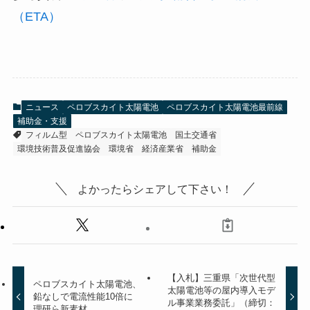
（ETA）
ニュース
ペロブスカイト太陽電池
ペロブスカイト太陽電池最前線
補助金・支援
フィルム型
ペロブスカイト太陽電池
国土交通省
環境技術普及促進協会
環境省
経済産業省
補助金
よかったらシェアして下さい！
【入札】三重県「次世代型
ペロブスカイト太陽電池、
太陽電池等の屋内導入モデ
鉛なしで電流性能10倍に
ル事業業務委託」（締切：
理研ら新素材