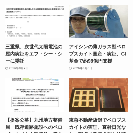
三重県、次世代太陽電池の
アイシンの薄ガラス型ペロ
屋内実証をエフ・シー・シ
ブスカイト量産・実証、GI
ーに委託
基金で約98億円支援
2026年8月7日
2026年8月6日
【提案公募】九州地方整備
東急不動産店舗でペロブス
局「既存道路施設へのペロ
カイトの実証、直射日光な