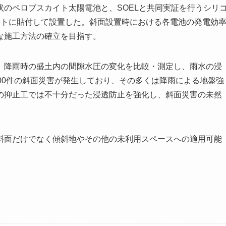
のペロブスカイト太陽電池と、SOELと共同実証を行うシリ
ートに貼付して設置した。斜面設置時における各電池の発電効
な施工方法の確立を目指す。
降雨時の盛土内の間隙水圧の変化を比較・測定し、雨水の浸
00件の斜面災害が発生しており、その多くは降雨による地盤強
の抑止工では不十分だった浸透防止を強化し、斜面災害の未然
面だけでなく傾斜地やその他の未利用スペースへの適用可能