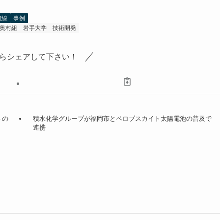
前線
事例
奥村組
岩手大学
技術開発
らシェアして下さい！
トの
積水化学グループが福岡市とペロブスカイト太陽電池の普及で
連携