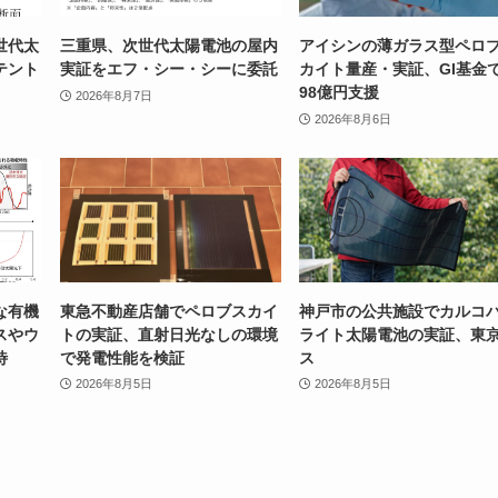
世代太
三重県、次世代太陽電池の屋内
アイシンの薄ガラス型ペロ
テント
実証をエフ・シー・シーに委託
カイト量産・実証、GI基金
98億円支援
2026年8月7日
2026年8月6日
な有機
東急不動産店舗でペロブスカイ
神戸市の公共施設でカルコ
スやウ
トの実証、直射日光なしの環境
ライト太陽電池の実証、東
待
で発電性能を検証
ス
2026年8月5日
2026年8月5日