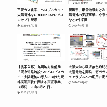
三菱ガス化学、ペロブスカイト
新潟県、豪雪地帯向け次
太陽電池をGREEN×EXPOでコ
陽電池の実証事業に今泉
ンセプト展示
など4件採択
2026年8月7日
2026年8月7日
【提案公募】九州地方整備局
大阪大学ら吸収無色透明
「既存道路施設へのペロブスカ
太陽電池を開発、窓ガラ
イト太陽電池の導入に向けた現
ェアラブルへの応用に期
地実証実験に関する実証事業」
2026年8月6日
（締切：26年8月21日）
2026年8月6日