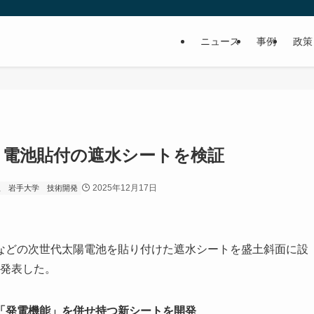
ニュース
事例
政策
ト電池貼付の遮水シートを検証
2025年12月17日
組
岩手大学
技術開発
どの次世代太陽電池を貼り付けた遮水シートを盛土斜面に設
に発表した。
「発電機能」を併せ持つ新シートを開発