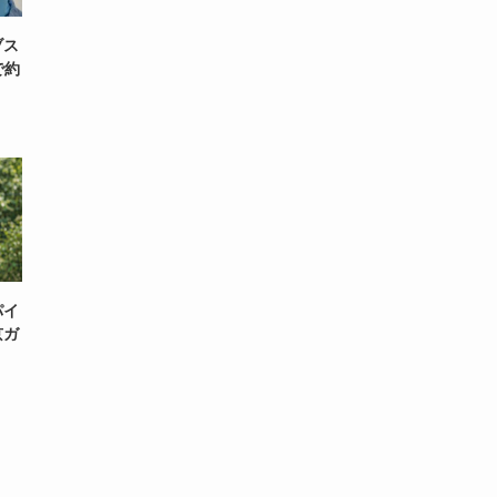
ブス
で約
パイ
京ガ