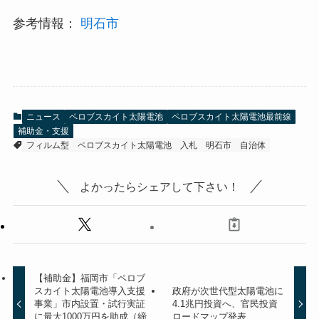
参考情報：
明石市
ニュース
ペロブスカイト太陽電池
ペロブスカイト太陽電池最前線
補助金・支援
フィルム型
ペロブスカイト太陽電池
入札
明石市
自治体
よかったらシェアして下さい！
【補助金】福岡市「ペロブ
スカイト太陽電池導入支援
政府が次世代型太陽電池に
事業」市内設置・試行実証
4.1兆円投資へ、官民投資
に最大1000万円を助成（締
ロードマップ発表