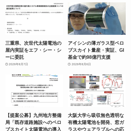
三重県、次世代太陽電池の
アイシンの薄ガラス型ペロ
屋内実証をエフ・シー・シ
ブスカイト量産・実証、GI
ーに委託
基金で約98億円支援
2026年8月7日
2026年8月6日
【提案公募】九州地方整備
大阪大学ら吸収無色透明な
局「既存道路施設へのペロ
有機太陽電池を開発、窓ガ
ブスカイト太陽電池の導入
ラスやウェアラブルへの応