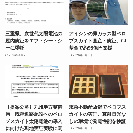
三重県、次世代太陽電池の
アイシンの薄ガラス型ペロ
屋内実証をエフ・シー・シ
ブスカイト量産・実証、GI
ーに委託
基金で約98億円支援
2026年8月7日
2026年8月6日
【提案公募】九州地方整備
東急不動産店舗でペロブス
局「既存道路施設へのペロ
カイトの実証、直射日光な
ブスカイト太陽電池の導入
しの環境で発電性能を検証
に向けた現地実証実験に関
2026年8月5日