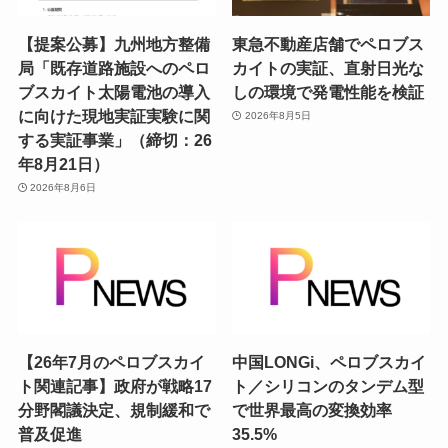
【提案公募】九州地方整備
東急不動産店舗でペロブス
局「既存道路施設へのペロ
カイトの実証、直射日光な
ブスカイト太陽電池の導入
しの環境で発電性能を検証
に向けた現地実証実験に関
2026年8月5日
する実証事業」（締切：26
年8月21日）
2026年8月6日
【26年7月のペロブスカイ
中国LONGi、ペロブスカイ
ト関連記事】政府が戦略17
ト／シリコンのタンデム型
分野閣議決定、規制緩和で
で世界最高の変換効率
普及促進
35.5%