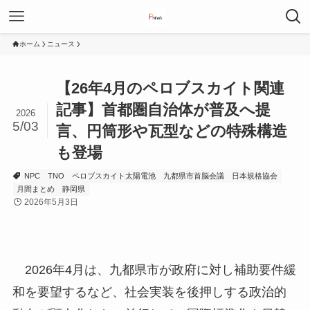
ホーム
ニュース
【26年4月のペロブスカイト関連
記事】首都圏自治体が普及へ提
2026
5/03
言、円筒形や瓦型などの特殊構造
も登場
NPC
TNO
ペロブスカイト太陽電池
九都県市首脳会議
日本規格協会
月間まとめ
静岡県
2026年5月3日
2026年4月は、九都県市が政府に対し補助要件緩
和を要望するなど、社会実装を後押しする政治的