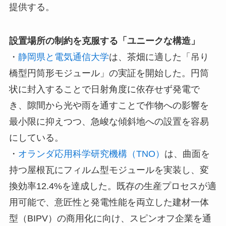
提供する。
設置場所の制約を克服する「ユニークな構造」
・
静岡県と電気通信大学
は、茶畑に適した「吊り
橋型円筒形モジュール」の実証を開始した。円筒
状に封入することで日射角度に依存せず発電で
き、隙間から光や雨を通すことで作物への影響を
最小限に抑えつつ、急峻な傾斜地への設置を容易
にしている。
・
オランダ応用科学研究機構（TNO）
は、曲面を
持つ屋根瓦にフィルム型モジュールを実装し、変
換効率12.4%を達成した。既存の生産プロセスが適
用可能で、意匠性と発電性能を両立した建材一体
型（BIPV）の商用化に向け、スピンオフ企業を通