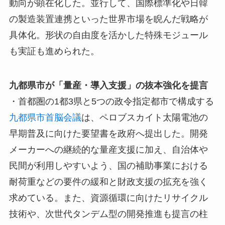
動向が顕在化した。並行して、国際標準化や日韓
の製造装置連携といった世界市場を睨んだ戦略が
具体化。形状の自由度を活かした特殊モジュール
も実証も進められた。
九都県市が「量産・導入支援」の抜本強化を提言
・首都圏の1都3県と5つの政令指定都市で構成する
九都県市首脳会議
は、ペロブスカイト太陽電池の
早期普及に向けた要望書を政府へ提出した。開発
メーカーへの継続的な量産支援に加え、自治体や
民間が利用しやすいよう、国の補助事業における
耐荷重などの要件の緩和と財政支援の拡充を強く
求めている。また、資源循環に向けたリサイクル
技術や、次世代タンデム型の開発推進も提言の柱