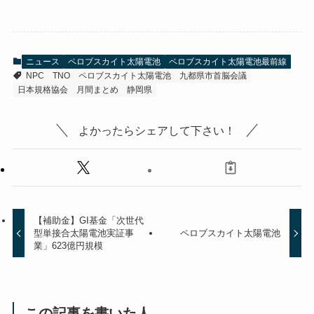
ニュース
ペロブスカイト太陽電池
ペロブスカイト太陽電池最前線
NPC
TNO
ペロブスカイト太陽電池
九都県市首脳会議
日本規格協会
月間まとめ
静岡県
よかったらシェアして下さい！
【補助金】GI基金「次世代
型単接合太陽電池実証事
ペロブスカイト太陽電池
業」623億円規模
この記事を書いた人