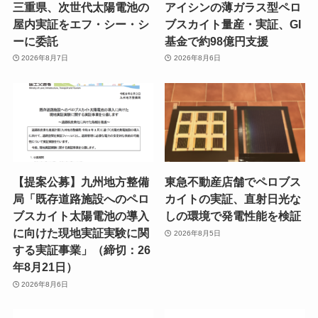
三重県、次世代太陽電池の
アイシンの薄ガラス型ペロ
屋内実証をエフ・シー・シ
ブスカイト量産・実証、GI
ーに委託
基金で約98億円支援
2026年8月7日
2026年8月6日
【提案公募】九州地方整備
東急不動産店舗でペロブス
局「既存道路施設へのペロ
カイトの実証、直射日光な
ブスカイト太陽電池の導入
しの環境で発電性能を検証
に向けた現地実証実験に関
2026年8月5日
する実証事業」（締切：26
年8月21日）
2026年8月6日