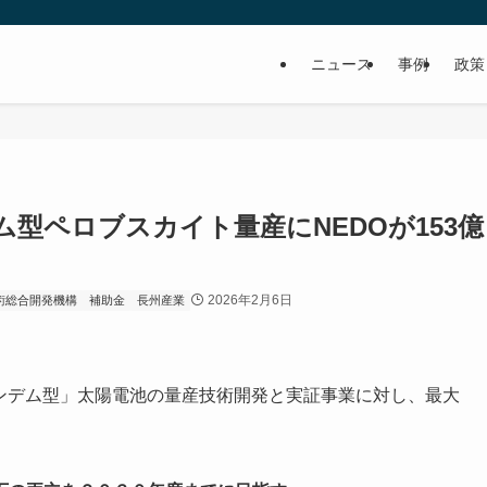
ニュース
事例
政策
型ペロブスカイト量産にNEDOが153億
2026年2月6日
術総合開発機構
補助金
長州産業
ンデム型」太陽電池の量産技術開発と実証事業に対し、最大
。