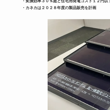
・変換効率３０％超と住宅用発電コスト１２円以
・カネカは２０２８年度の製品販売を計画