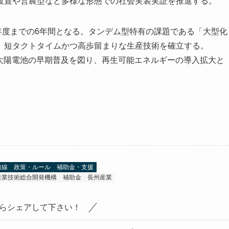
設置や営農型など多様な形態での社会実装実証を推進する。
0年度までの6年間となる。タンデム型特有の課題である「大型化
、短タクトタイムかつ高歩留まりな生産技術を確立する。
ト太陽電池の早期普及を図り、再生可能エネルギーの導入拡大と
前線
政策・ルール
補助金・支援
産業技術総合開発機構
補助金
長州産業
らシェアして下さい！