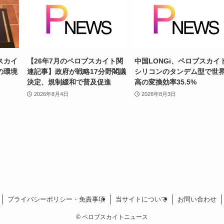
スカイ
【26年7月のペロブスカイト関
中国LONGi、ペロブスカイ
の環境
連記事】政府が戦略17分野閣議
シリコンのタンデム型で世
決定、規制緩和で普及促進
高の変換効率35.5%
2026年8月4日
2026年8月3日
プライバシーポリシー・免責事項
当サイトについて
お問い合わせ
©
ペロブスカイトニュース