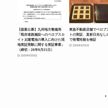
【提案公募】九州地方整備局
東急不動産店舗でペロブ
「既存道路施設へのペロブスカ
トの実証、直射日光なし
イト太陽電池の導入に向けた現
で発電性能を検証
地実証実験に関する実証事業」
2026年8月5日
（締切：26年8月21日）
2026年8月6日