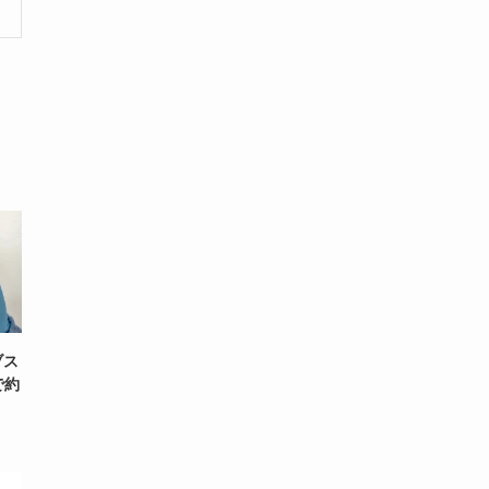
ブス
で約